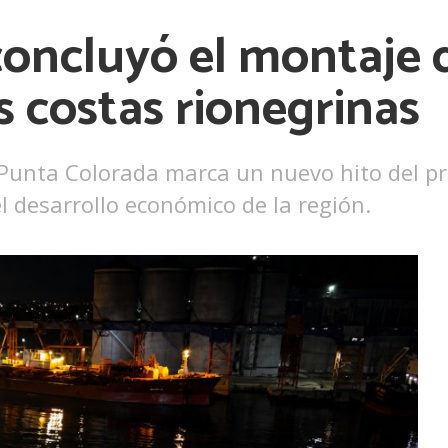
oncluyó el montaje d
s costas rionegrinas
 Punta Colorada marca un nuevo hito del pr
l desarrollo económico de la región.