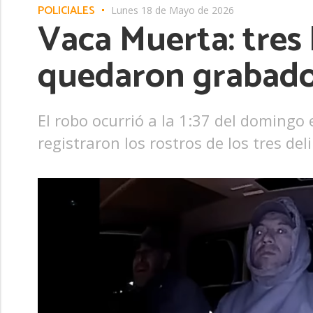
POLICIALES
Lunes 18 de Mayo de 2026
Vaca Muerta: tres
quedaron grabad
El robo ocurrió a la 1:37 del domingo
registraron los rostros de los tres d