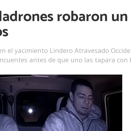
 ladrones robaron un
os
 en el yacimiento Lindero Atravesado Occide
elincuentes antes de que uno las tapara con