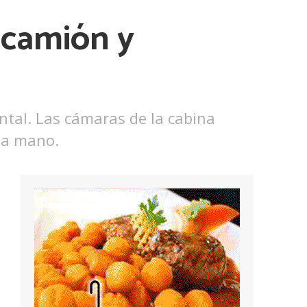
 camión y
ntal. Las cámaras de la cabina
 la mano.