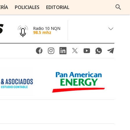
ERÍA
POLICIALES
EDITORIAL
Radio 10 NQN
98.5 mhz