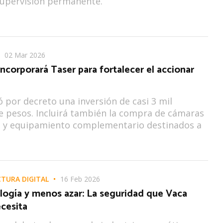
supervisión permanente.
02 Mar 2026
incorporará Taser para fortalecer el accionar
ó por decreto una inversión de casi 3 mil
e pesos. Incluirá también la compra de cámaras
s y equipamiento complementario destinados a
TURA DIGITAL
16 Feb 2026
logía y menos azar: La seguridad que Vaca
cesita