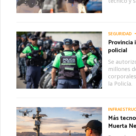
técnico y 
SEGURIDAD
Provincia 
policial
Se autoriz
millones d
corporale
la Policía.
INFRAESTRUC
Más tecno
Muerta Ne