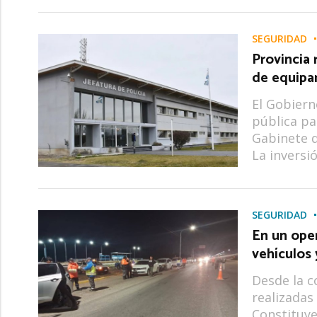
SEGURIDAD
Provincia 
de equipa
El Gobiern
pública pa
Gabinete d
La inversi
SEGURIDAD
En un oper
vehículos 
Desde la c
realizadas 
Constituye