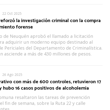
22 Oct 2025
reforzó la investigación criminal con la compra
miento forense
o de Neuquén aprobó el llamado a licitación
ra adquirir un moderno equipo destinado al
e Periciales del Departamento de Criminalística.
ón asciende a más de 430 millones de pesos.
26 Ago 2025
ativo con más de 600 controles, retuvieron 17
y hubo 16 casos positivos de alcoholemia
omuna resaltaron las tareas de prevención
el fin de semana, sobre la Ruta 22 y calle
ntes.