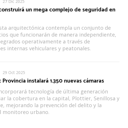
27 Dic 2025
 construirá un mega complejo de seguridad en
sta arquitectónica contempla un conjunto de
icios que funcionarán de manera independiente,
tegrados operativamente a través de
nes internas vehiculares y peatonales.
29 Oct 2025
 Provincia instalará 1.350 nuevas cámaras
ncorporará tecnología de última generación
r la cobertura en la capital, Plottier, Senillosa y
re, mejorando la prevención del delito y la
l monitoreo urbano.