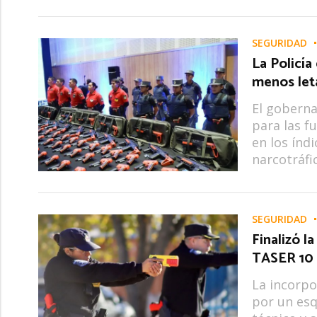
SEGURIDAD
La Policía
menos let
El goberna
para las f
en los índi
narcotráfi
SEGURIDAD
Finalizó l
TASER 10
La incorp
por un es