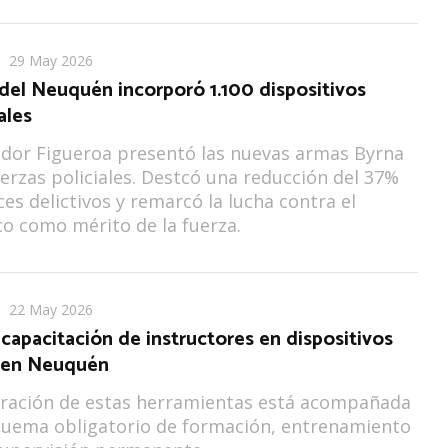
29 May 2026
 del Neuquén incorporó 1.100 dispositivos
ales
dor Figueroa presentó las nuevas armas Byrna
uerzas policiales. Destcó una reducción del 37%
ces delictivos y remarcó la lucha contra el
co como mérito de la fuerza.
22 May 2026
a capacitación de instructores en dispositivos
 en Neuquén
oración de estas herramientas está acompañada
quema obligatorio de formación, entrenamiento