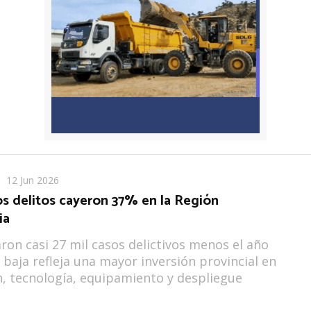
12 Jun 2026
os delitos cayeron 37% en la Región
ia
aron casi 27 mil casos delictivos menos el año
 baja refleja una mayor inversión provincial en
, tecnología, equipamiento y despliegue