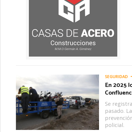
SEGURIDAD
En 2025 l
Confluenc
Se registr
pasado. La
prevención
policial.