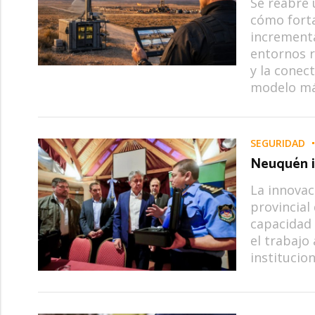
Se reabre 
cómo forta
increment
entornos r
y la conec
modelo más
SEGURIDAD
Neuquén i
La innovac
provincial
capacidad 
el trabajo 
institucio