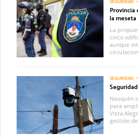
SEGURIDAD
Provincia
la meseta
La propue
cinco edif
aunque in
circulacio
SEGURIDAD
Seguridad:
Neuquén i
para amplia
Vista Aleg
gestión de