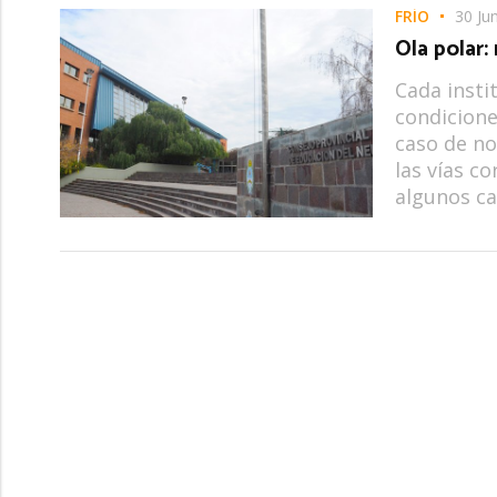
FRÍO
30 Ju
Ola polar:
Cada insti
condicione
caso de n
las vías c
algunos ca