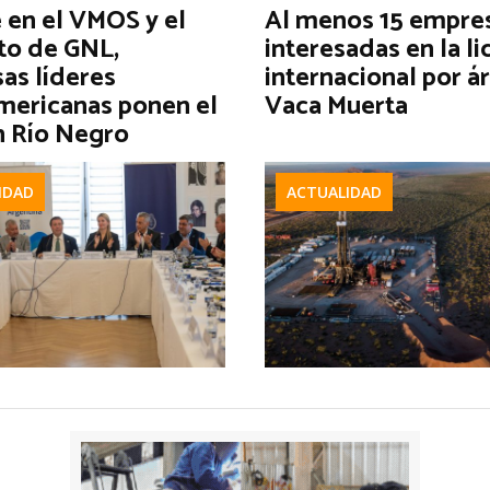
 en el VMOS y el
Al menos 15 empre
to de GNL,
interesadas en la li
as líderes
internacional por á
mericanas ponen el
Vaca Muerta
n Río Negro
IDAD
ACTUALIDAD