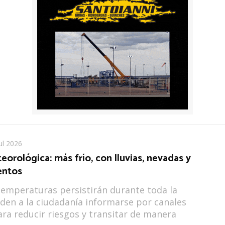
ul 2026
eorológica: más frío, con lluvias, nevadas y
entos
temperaturas persistirán durante toda la
den a la ciudadanía informarse por canales
para reducir riesgos y transitar de manera