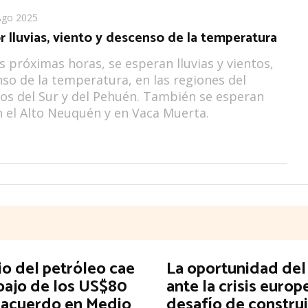
Ago 2025
r lluvias, viento y descenso de la temperatura
s próximas horas, se esperan lluvias y vientos,
so de la temperatura, en las regiones del
os del Sur y del Pehuén. También se esperan
 el Alto Neuquén y en Vaca Muerta.
io del petróleo cae
La oportunidad de
bajo de los US$80
ante la crisis europ
n acuerdo en Medio
desafío de construi