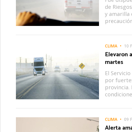
de Riesgos
y amarilla
precaución
CLIMA
10 
Elevaron a
martes
El Servici
por fuertes
provincia.
condicione
CLIMA
09 
Alerta amar