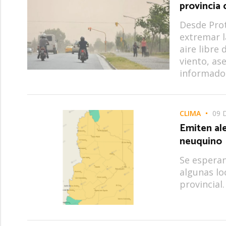
provincia
Desde Prot
extremar l
aire libre
viento, as
informados
CLIMA
09 
Emiten ale
neuquino
Se esperan
algunas lo
provincial.