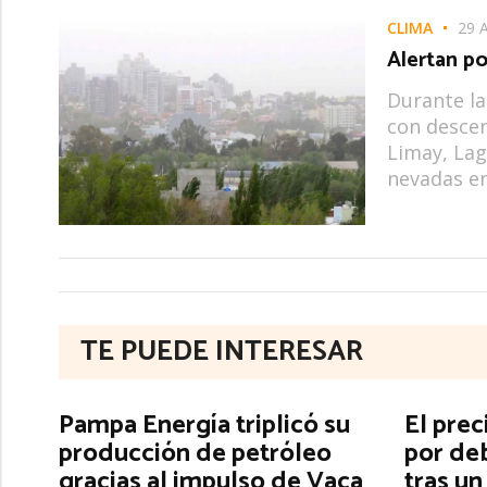
CLIMA
29 
Alertan po
Durante la
con descen
Limay, Lag
nevadas en
TE PUEDE INTERESAR
Pampa Energía triplicó su
El prec
producción de petróleo
por de
gracias al impulso de Vaca
tras u