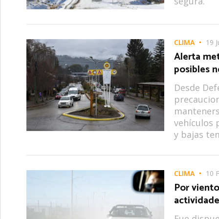
segura.
CLIMA
19 
Alerta met
posibles n
Desde Defe
precaucione
mantenerse
vehículos p
y bajas te
CLIMA
10 
Por viento
actividades
Fue dispue