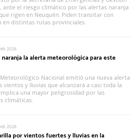
, ante el riesgo climático por las alertas naranja
 que rigen en Neuquén. Piden transitar con
 en distintas rutas provinciales.
Feb 2026
 naranja la alerta meteorológica para este
o Meteorológico Nacional emitió una nueva alerta
 vientos y lluvias que alcanzará a casi toda la
 Implica una mayor peligrosidad por las
s climáticas.
Feb 2026
illa por vientos fuertes y lluvias en la