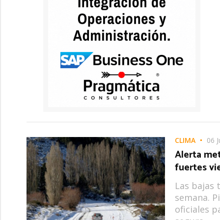
CLIMA
06 J
Alerta met
fuertes vi
Las bajas 
semana. Pi
oficiales 