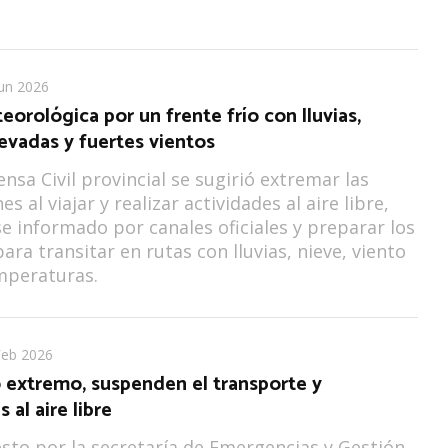
Jun 2026
eorológica por un frente frío con lluvias,
evadas y fuertes vientos
nsa Civil provincial se sugirió extremar las
s al viajar y realizar actividades al aire libre,
 informado por canales oficiales y preparar los
ara transitar en rutas con lluvias, nieve, viento
mperaturas.
Feb 2026
 extremo, suspenden el transporte y
 al aire libre
sto por la secretaría de Emergencias y Gestión