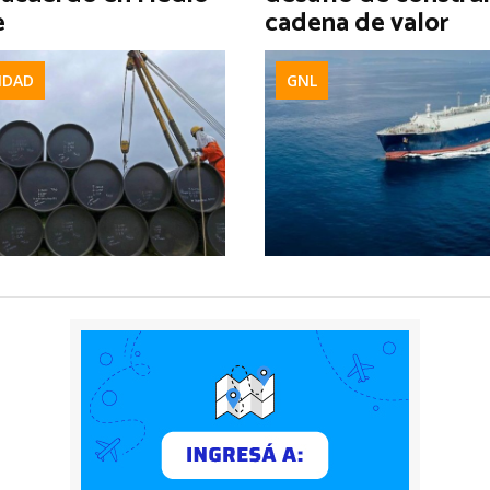
e
cadena de valor
IDAD
GNL