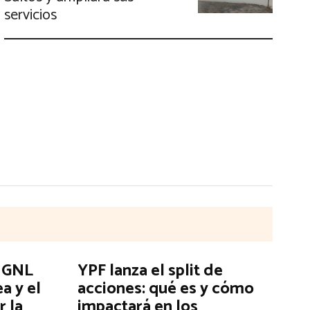
servicios
l GNL
YPF lanza el split de
ea y el
acciones: qué es y cómo
r la
impactará en los