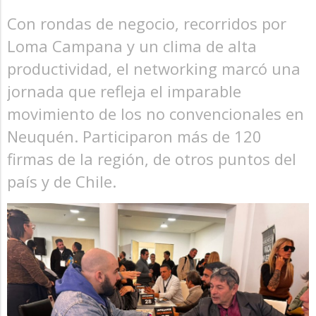
Con rondas de negocio, recorridos por
Loma Campana y un clima de alta
productividad, el networking marcó una
jornada que refleja el imparable
movimiento de los no convencionales en
Neuquén. Participaron más de 120
firmas de la región, de otros puntos del
país y de Chile.