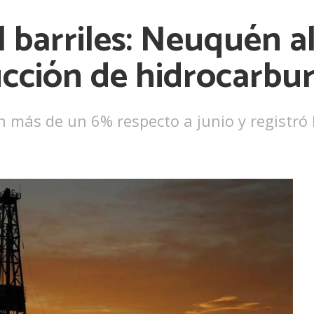
l barriles: Neuquén 
cción de hidrocarbur
n más de un 6% respecto a junio y registró