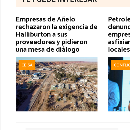
Empresas de Añelo
Petrol
rechazaron la exigencia de
denunc
Halliburton a sus
empres
proveedores y pidieron
asfixia
una mesa de diálogo
locales
CEISA
CONFLI