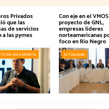
eros Privados
Con eje en el VMOS 
ió que las
proyecto de GNL,
as de servicios
empresas líderes
n a las pymes
norteamericanas p
foco en Río Negro
CTO EN VACA MUERTA
ACTUALIDAD