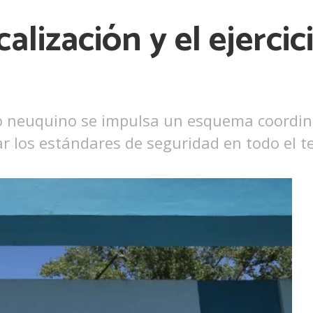
calización y el ejerci
o neuquino se impulsa un esquema coordina
ar los estándares de seguridad en todo el ter