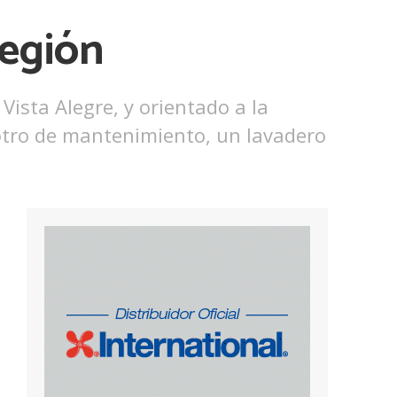
región
Vista Alegre, y orientado a la
 otro de mantenimiento, un lavadero