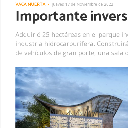
VACA MUERTA
Jueves 17 de Noviembre de 2022
Importante inversi
Adquirió 25 hectáreas en el parque ind
industria hidrocarburífera. Construi
de vehículos de gran porte, una sala 