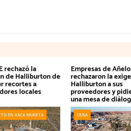
 rechazó la
Empresas de Añelo
n de Halliburton de
rechazaron la exig
r recortes a
Halliburton a sus
dores locales
proveedores y pidi
una mesa de diálo
CTO EN VACA MUERTA
CEISA