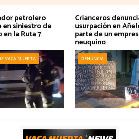
ador petrolero
Crianceros denunci
ó en siniestro de
usurpación en Añel
o en la Ruta 7
parte de un empres
neuquino
DE VACA MUERTA
DENUNCIA