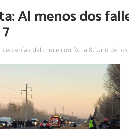
: Al menos dos falle
 7
en cercanías del cruce con Ruta 8. Uno de lo