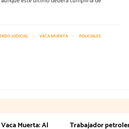
 aunque este último deberá cumplirla de
ERDO JUDICIAL
VACA MUERTA
POLICIALES
 Vaca Muerta: Al
Trabajador petrole