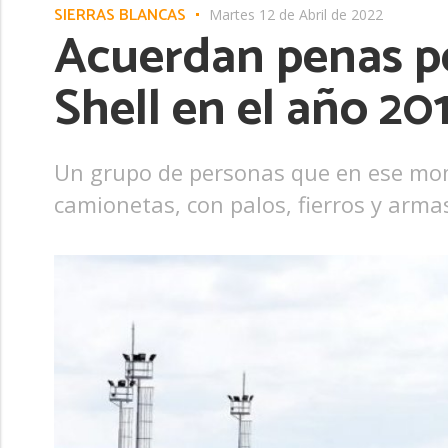
SIERRAS BLANCAS
Martes 12 de Abril de 2022
Acuerdan penas po
Shell en el año 20
Un grupo de personas que en ese mome
camionetas, con palos, fierros y arma