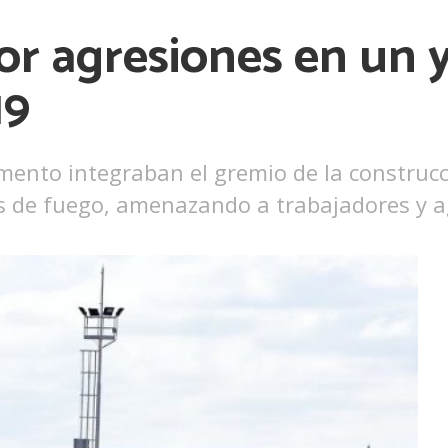
r agresiones en un 
19
nto integraban el gremio de la construcc
s de fuego, amenazando a trabajadores y ag