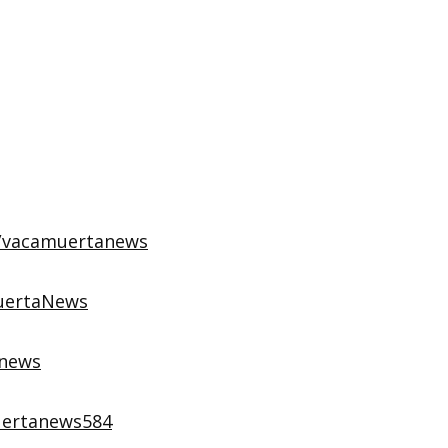
y/vacamuertanews
uertaNews
anews
uertanews584