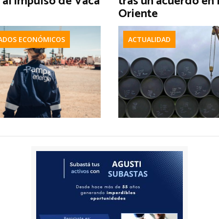
 al impulso de Vaca
tras un acuerdo en
Oriente
ADOS ECONÓMICOS
ACTUALIDAD