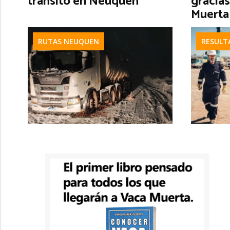
tránsito en Neuquén
gracias
Muerta
RUTAS NEUQUEN
RESULT