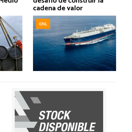
 Medio
desafío de construir la
cadena de valor
GNL