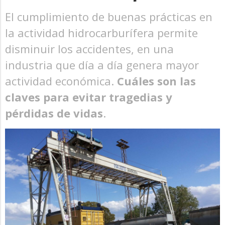
El cumplimiento de buenas prácticas en
la actividad hidrocarburífera permite
disminuir los accidentes, en una
industria que día a día genera mayor
actividad económica.
Cuáles son las
claves para evitar tragedias y
pérdidas de vidas
.