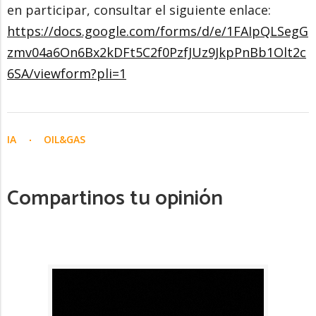
en participar, consultar el siguiente enlace:
https://docs.google.com/forms/d/e/1FAIpQLSegG
zmv04a6On6Bx2kDFt5C2f0PzfJUz9JkpPnBb1Olt2c
6SA/viewform?pli=1
IA
OIL&GAS
Compartinos tu opinión