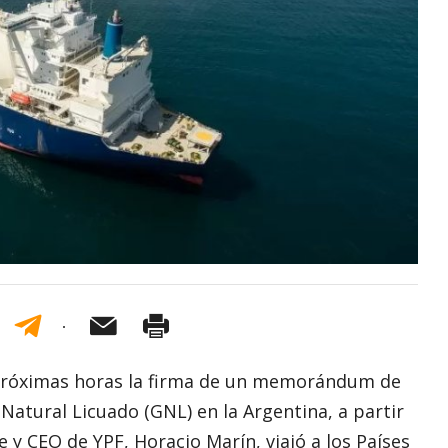
s próximas horas la firma de un memorándum de
Natural Licuado (GNL) en la Argentina, a partir
 y CEO de YPF, Horacio Marín, viajó a los Países