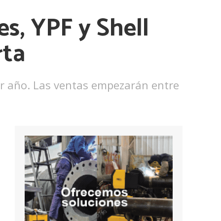
s, YPF y Shell
rta
por año. Las ventas empezarán entre