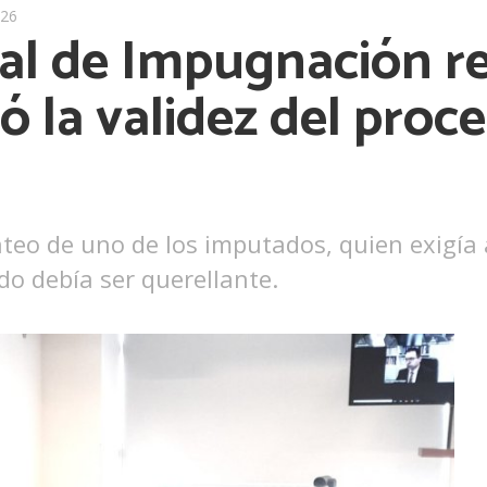
026
l de Impugnación re
có la validez del proc
anteo de uno de los imputados, quien exigía
do debía ser querellante.