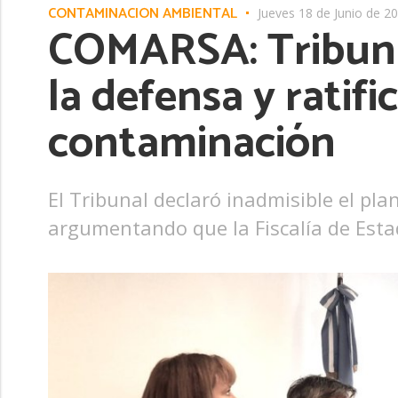
CONTAMINACIÓN AMBIENTAL
Jueves 18 de Junio de 2
COMARSA: Tribuna
la defensa y ratifi
contaminación
El Tribunal declaró inadmisible el pl
argumentando que la Fiscalía de Esta