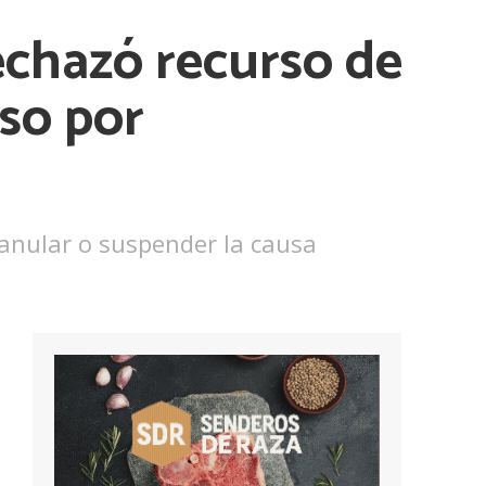
chazó recurso de
eso por
 anular o suspender la causa