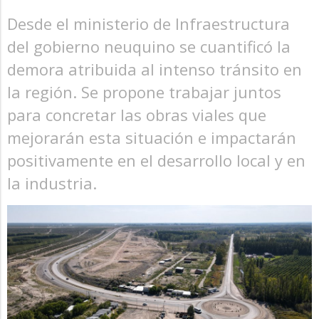
Desde el ministerio de Infraestructura
del gobierno neuquino se cuantificó la
demora atribuida al intenso tránsito en
la región. Se propone trabajar juntos
para concretar las obras viales que
mejorarán esta situación e impactarán
positivamente en el desarrollo local y en
la industria.