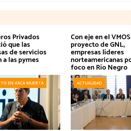
eros Privados
Con eje en el VMOS 
ió que las
proyecto de GNL,
as de servicios
empresas líderes
n a las pymes
norteamericanas p
foco en Río Negro
CTO EN VACA MUERTA
ACTUALIDAD