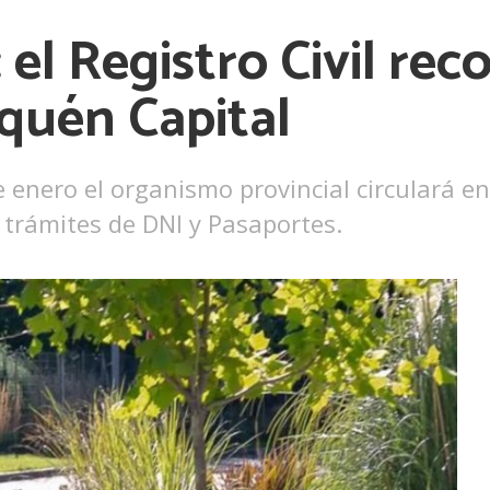
el Registro Civil reco
quén Capital
nero el organismo provincial circulará en l
r trámites de DNI y Pasaportes.