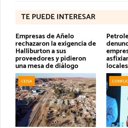
TE PUEDE INTERESAR
Empresas de Añelo
Petrol
rechazaron la exigencia de
denunc
Halliburton a sus
empres
proveedores y pidieron
asfixia
una mesa de diálogo
locales
CEISA
CONFLI