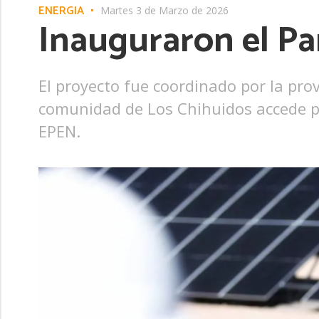
ENERGÍA
Martes 3 de Marzo de 2026
Inauguraron el Pa
El proyecto fue coordinado por la pro
comunidad de Los Chihuidos accede po
EPEN.