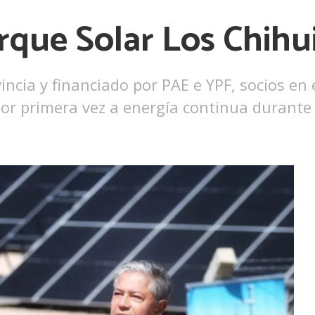
rque Solar Los Chihu
vincia y financiado por PAE e YPF, socios e
r primera vez a energía continua durante l